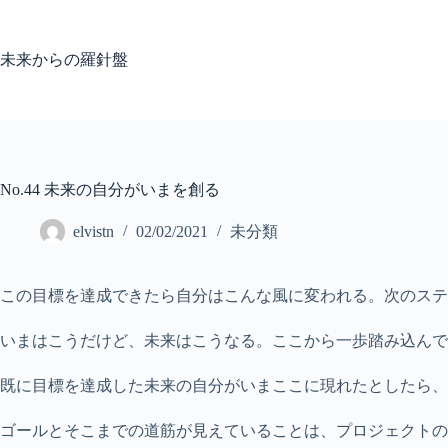
コ
ン
テ
未来からの羅針盤
ン
ツ
へ
ス
キ
ッ
No.44 未来の自分がいまを創る
プ
elvistn
02/02/2021
未分類
この目標を達成できたら自分はこんな風に変われる。次のステ
いまはこうだけど、未来はこうなる。ここから一歩踏み込んで
既に目標を達成した未来の自分がいまここに現れたとしたら、
ゴールとそこまでの道筋が見えていることは、プロジェクト