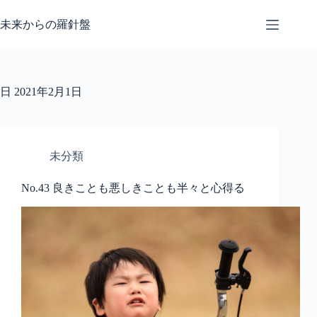
コ
ン
未来からの羅針盤
テ
ン
ツ
へ
日
2021年2月1日
ス
キ
ッ
プ
未分類
No.43 良きことも悪しきことも半々と心得る