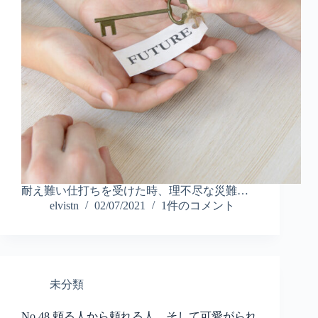
耐え難い仕打ちを受けた時、理不尽な災難…
elvistn
02/07/2021
1件のコメント
未分類
No.48 頼る人から頼れる人、そして可愛がられ