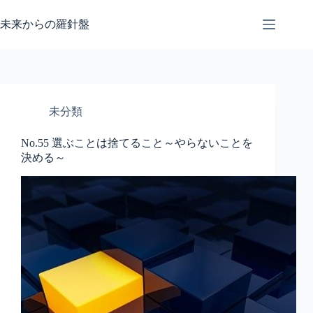
コ
ン
未来からの羅針盤
テ
ン
ツ
へ
ス
キ
未分類
ッ
プ
No.55 選ぶことは捨てること～やらないことを
決める～