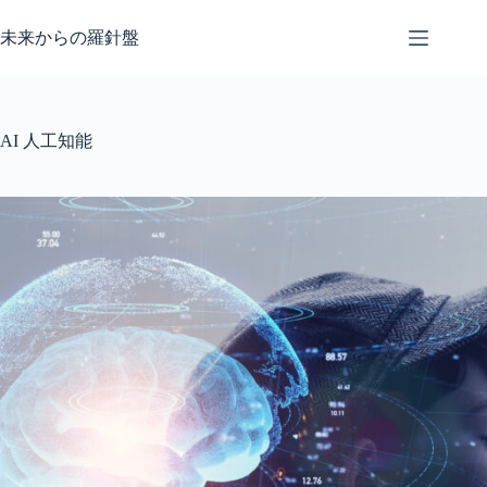
コ
ン
未来からの羅針盤
テ
ン
ツ
へ
AI 人工知能
ス
キ
ッ
プ