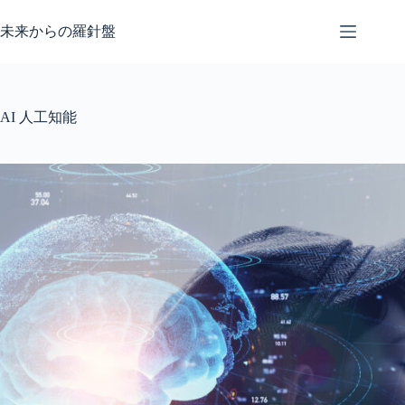
コ
ン
未来からの羅針盤
テ
ン
ツ
へ
AI 人工知能
ス
キ
ッ
プ