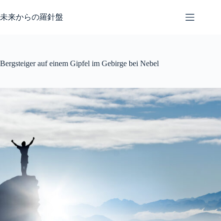
コ
ン
未来からの羅針盤
テ
ン
ツ
へ
Bergsteiger auf einem Gipfel im Gebirge bei Nebel
ス
キ
ッ
プ