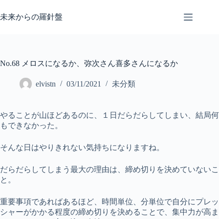
コ
ン
未来からの羅針盤
テ
ン
ツ
へ
No.68 メロスになるか、弥次さん喜多さんになるか
ス
キ
elvistn
03/11/2021
未分類
ッ
プ
やることが山ほどあるのに、１日だらだらしてしまい、結局何
もできなかった。
そんな日はやりきれない気持ちになりますね。
だらだらしてしまう最大の理由は、締め切りを決めていないこ
と。
重要事項であればあるほど、時間単位、分単位で自分にプレッ
シャーがかかる程度の締め切りを決めることで、集中力が高ま