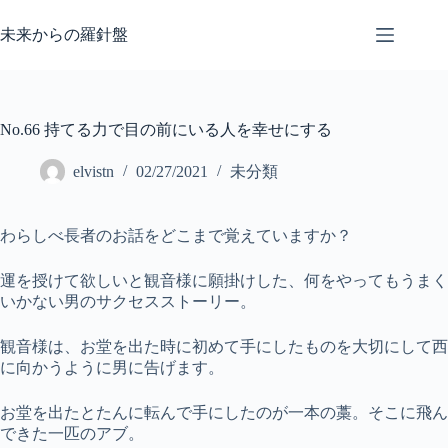
コ
ン
未来からの羅針盤
テ
ン
ツ
へ
No.66 持てる力で目の前にいる人を幸せにする
ス
キ
elvistn
02/27/2021
未分類
ッ
プ
わらしべ長者のお話をどこまで覚えていますか？
運を授けて欲しいと観音様に願掛けした、何をやってもうまく
いかない男のサクセスストーリー。
観音様は、お堂を出た時に初めて手にしたものを大切にして西
に向かうように男に告げます。
お堂を出たとたんに転んで手にしたのが一本の藁。そこに飛ん
できた一匹のアブ。