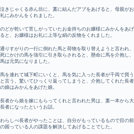
泣きじゃくる赤ん坊に、藁に結んだアブをあげると、母親がお
礼にみかんをくれました。
のどが乾いて苦しがっていたお金持ちのお嬢様にみかんをあげ
ると、お嬢様はお礼に上等な絹の反物をくれました。
通りすがりの一行に倒れた馬と荷物を取り替えようと言われ、
死にかけの馬を強引に引き取らされると、懸命に馬を介抱し、
馬は元気になりました。
馬を連れて城下町にいくと、馬を気に入った長者が千両で買う
と言う。驚いてひっくり返ってしまうと、介抱してくれた長者
の娘はみかんをあげた娘。
長者から娘を嫁にもらってくれと言われた男は、藁一本から大
長者になったというお話。
わらしべ長者がやったことは、自分がもっているもので目の前
の困っている人の課題を解決してあげることでした。