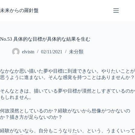
コ
ン
未来からの羅針盤
テ
ン
ツ
へ
No.53 具体的な目標が具体的な結果を生む
ス
キ
elvistn
02/11/2021
未分類
ッ
プ
なかなか思い描いた夢や目標に到達できない。やりたいことが
思うように進まない。そんな感覚を持つことはありませんか？
そんなときは、描いている夢や目標が漠然としすぎているのか
もしれません。
何故漠然としているのか？経験がないから想像がつかないの
か？描き方が足らないのか？
経験がないなら、自分もこうなりたい、という、うまくいって