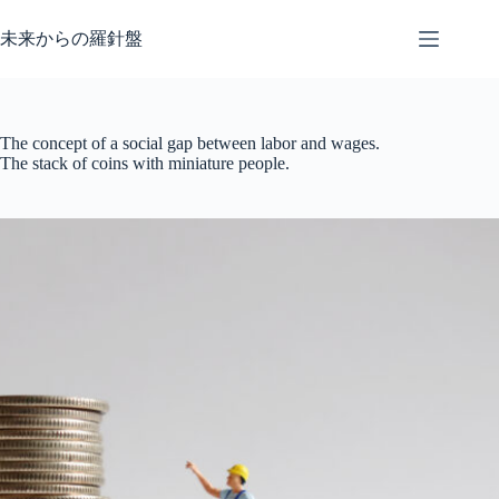
コ
ン
未来からの羅針盤
テ
ン
ツ
へ
The concept of a social gap between labor and wages.
ス
The stack of coins with miniature people.
キ
ッ
プ