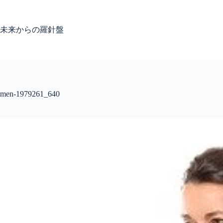
コ
ン
テ
未来からの羅針盤
ン
ツ
へ
ス
キ
ッ
men-1979261_640
プ