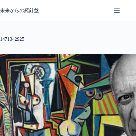
コ
ン
未来からの羅針盤
テ
ン
ツ
へ
1471342925
ス
キ
ッ
プ