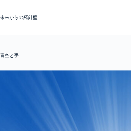
コ
ン
テ
未来からの羅針盤
ン
ツ
へ
ス
キ
ッ
青空と手
プ