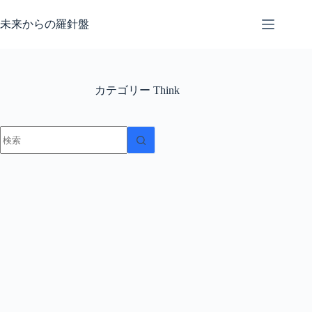
コ
ン
未来からの羅針盤
テ
ン
ツ
へ
カテゴリー
Think
ス
キ
ッ
結
プ
果
な
し